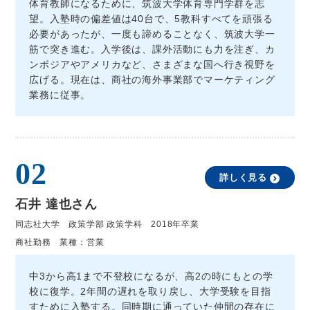
体育教師になるために、筑波大学体育専門学群を志
望。入塾時の偏差値は40台で、5教科すべてを頑張る
必要があったが、一度も諦めることなく、筑波大学一
筋で突き進む。入学後は、課外活動にも力を注ぎ、カ
ンボジアやアメリカなど、さまざまな国へ行き視野を
広げる。現在は、商社の海外事業部でマーケティング
業務に従事。
02
詳しく見る
石井 達也さん
同志社大学 政策学部 政策学科 2018年卒業
商社勤務 業種：営業
中3から高1まで不登校になるが、高2の時にもとの学
校に復学。2年間の遅れを取り戻し、大学受験を目指
すために入塾する。同時期に通っていた仲間の存在に